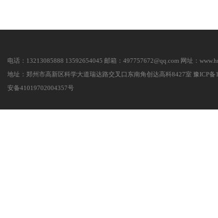
电话：13213085888 13592654045 邮箱：497757672@qq.com 网址：
www.h
地址：郑州市高新区科学大道瑞达路交叉口东南角创达高科8427室
豫ICP备1
安备41019702004357号