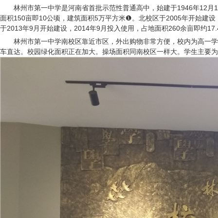
林州市第一中学是河南省首批示范性普通高中，始建于1946年12月
面积150亩即10公顷，建筑面积5万平方米❶。北校区于2005年开始建设
于2013年9月开始建设，2014年9月投入使用，占地面积260余亩即约17
林州市第一中学南校区靠近市区，外出购物非常方便，校内为高一学
车直达。校园绿化面积正在加大。操场面积同南校区一样大。学生主要为