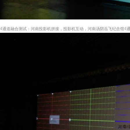
4通道融合测试：河南投影机拼接，投影机互动，河南汤阴岳飞纪念馆4