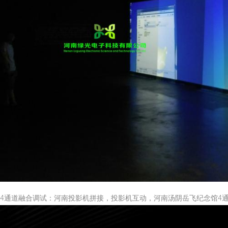
4通道融合调试：河南投影机拼接，投影机互动，河南汤阴岳飞纪念馆4