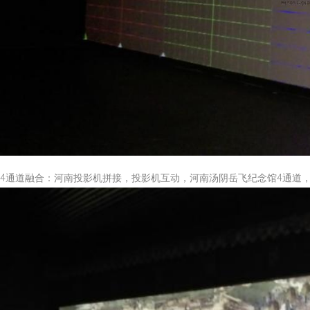
4通道融合：河南投影机拼接，投影机互动，河南汤阴岳飞纪念馆4通道